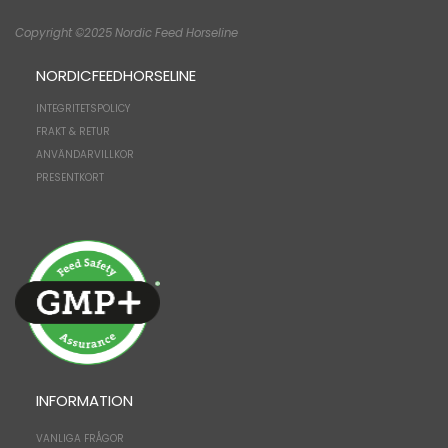
Copyright ©2025 Nordic Feed Horseline
NORDICFEEDHORSELINE
INTEGRITETSPOLICY
FRAKT & RETUR
ANVÄNDARVILLKOR
PRESENTKORT
INFORMATION
VANLIGA FRÅGOR