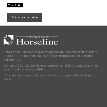
Skicka recension
Nordic Feed Horseline erbjuder högkvalitativa fodertillskott för hästar,
utvecklade för att stödja leder, muskler, maghälsa och allmänt
välmående.
Genom vår kundklubb får medlemmar minst 10% rabatt på alla köp
och fri frakt vid köp över 999 kr.
Vår vision är att ge Hästsverige tillskott av toppkvalitet till riktigt bra
priser.