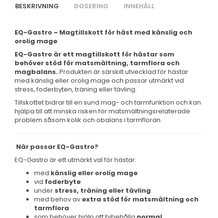
BESKRIVNING
DOSERING
INNEHÅLL
EQ-Gastro – Magtillskott för häst med känslig och
orolig mage
EQ-Gastro är ett magtillskott för hästar som
behöver stöd för matsmältning, tarmflora och
magbalans.
Produkten är särskilt utvecklad för hästar
med känslig eller orolig mage och passar utmärkt vid
stress, foderbyten, träning eller tävling.
Tillskottet bidrar till en sund mag- och tarmfunktion och kan
hjälpa till att minska risken för matsmältningsrelaterade
problem såsom kolik och obalans i tarmfloran.
När passar EQ-Gastro?
EQ-Gastro är ett utmärkt val för hästar:
med
känslig eller orolig mage
vid
foderbyte
under
stress, träning eller tävling
med behov av
extra stöd för matsmältning och
tarmflora
som behöver hjälp att bibehålla
normal