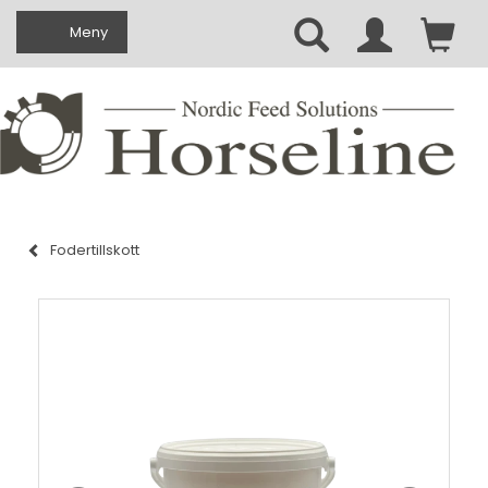
Ändra navigering
Meny
Fodertillskott