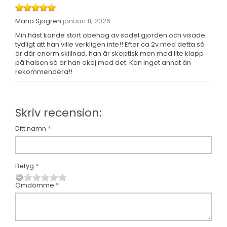
Maria Sjögren
januari 11, 2026
Min häst kände stort obehag av sadel gjorden och visade
tydligt att han ville verkligen inte!! Efter ca 2v med detta så
är där enorm skillnad, han är skeptisk men med lite klapp
på halsen så är han okej med det. Kan inget annat än
rekommendera!!
Skriv recension:
Ditt namn
Betyg
Omdömme