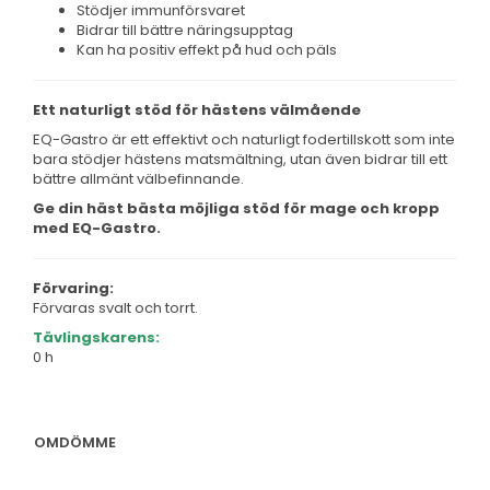
Stödjer immunförsvaret
Bidrar till bättre näringsupptag
Kan ha positiv effekt på hud och päls
Ett naturligt stöd för hästens välmående
EQ-Gastro är ett effektivt och naturligt fodertillskott som inte
bara stödjer hästens matsmältning, utan även bidrar till ett
bättre allmänt välbefinnande.
Ge din häst bästa möjliga stöd för mage och kropp
med EQ-Gastro.
Förvaring:
Förvaras svalt och torrt.
Tävlingskarens:
0 h
OMDÖMME