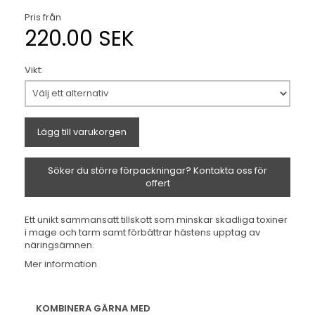
Pris från
220.00 SEK
Vikt:
Lägg till varukorgen
Söker du större förpackningar? Kontakta oss för
offert
Ett unikt sammansatt tillskott som minskar skadliga toxiner
i mage och tarm samt förbättrar hästens upptag av
näringsämnen.
Mer information
KOMBINERA GÄRNA MED