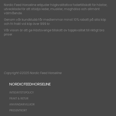
Nordic Feed Horseline erbjuder högkvalitativa fodertillskott för hästar,
utvecklade för att stödja leder, muskler, maghälsa och allmänt
välmående.
Genom vår kundklubb får medlemmar minst 10% rabatt på alla köp
och fri frakt vid köp över 999 kr.
Vår vision är att ge Hästsverige tillskott av toppkvalitet till riktigt bra
priser.
Copyright ©2025 Nordic Feed Horseline
NORDICFEEDHORSELINE
INTEGRITETSPOLICY
FRAKT & RETUR
ANVÄNDARVILLKOR
PRESENTKORT