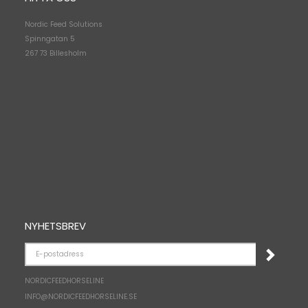
Nordic Feed Solutions
Spinngatan 5
267 73 Billesholm
NYHETSBREV
E-
POSTADRESS
NORDICFEEDHORSELINE
INFO@NORDICFEEDHORSELINE.SE