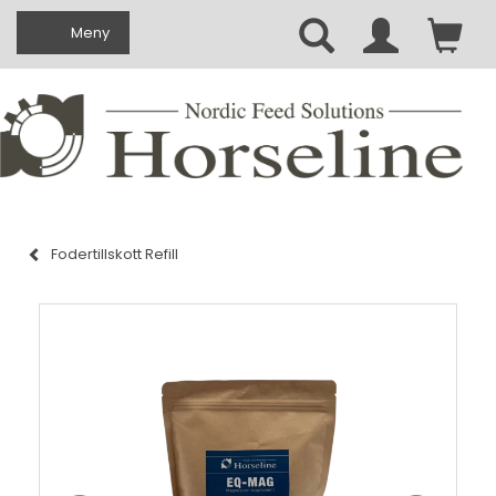
Ändra navigering
Meny
Fodertillskott Refill