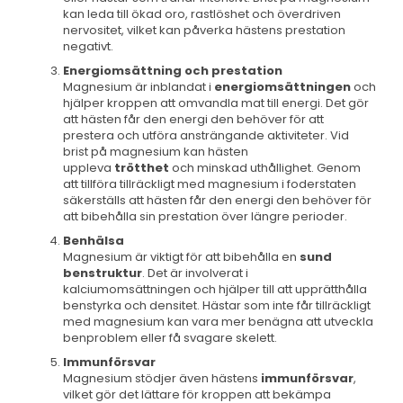
kan leda till ökad oro, rastlöshet och överdriven
nervositet, vilket kan påverka hästens prestation
negativt.
Energiomsättning och prestation
Magnesium är inblandat i
energiomsättningen
och
hjälper kroppen att omvandla mat till energi. Det gör
att hästen får den energi den behöver för att
prestera och utföra ansträngande aktiviteter. Vid
brist på magnesium kan hästen
uppleva
trötthet
och minskad uthållighet. Genom
att tillföra tillräckligt med magnesium i foderstaten
säkerställs att hästen får den energi den behöver för
att bibehålla sin prestation över längre perioder.
Benhälsa
Magnesium är viktigt för att bibehålla en
sund
benstruktur
. Det är involverat i
kalciumomsättningen och hjälper till att upprätthålla
benstyrka och densitet. Hästar som inte får tillräckligt
med magnesium kan vara mer benägna att utveckla
benproblem eller få svagare skelett.
Immunförsvar
Magnesium stödjer även hästens
immunförsvar
,
vilket gör det lättare för kroppen att bekämpa