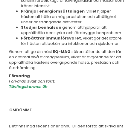
särskilt fördelaktigt för tävlingshästar och hästar som
tränar intensivt.
Främjar energiomsättningen
, vilket hjälper
hästen att hålla en hög prestation och uthållighet
under ansträngande aktiviteter.
Stödjer benhälsan
genom att hjälpa till att
upprätthålla benstyrka och förebygga benproblem.
Förbättrar immunförsvaret
, vilket gör det lättare
för hästen att bekämpa infektioner och sjukdomar.
Genom att ge din häst
EQ-MAG
säkerställer du att den får
en optimal nivå av magnesium, vilket är avgörande för att
upprätthålla hästens övergripande hälsa, prestation och
återhämtning.
Förvaring
Förvaras svalt och torrt.
Tävlingskarens: 0h
OMDÖMME
Det finns inga recensioner ännu. Bli den första att skriva en!