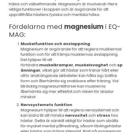
hälsa och välbefinnande. Magnesium är involverat i flera
viktiga funktioner i kroppen och är avgörande för att
upprätthålla hästens fysiska och mentala hälsa.
Fördelarna med
magnesium
i EQ-
MAG:
Muskelfunktion och avslappning
Magnesium är avgörande för att reglera musklernas
funktion och för att främja musklernas avslappning.
Det hjälper till att
förhindra
muskelkramper
,
muskelsvaghet
och
sp
änningar
, vilket gör att hästar som tränar hårt eller
utför ansträngande aktiviteter kan hålla sig i bättre
form och återhämta sig snabbare efter träning. Vid
tillräcklig magnesiumtillförsel kan musklerna
återhämta sig mer effektivt och risken för skador
minskar.
Nervsystemets funktion
Magnesium hjälper till att reglera nervsystemet och
kan bidra till att minska
nervositet
och
stress
hos
hästar. Detta är särskilt viktigt för hästar som utsätts
för mycket mental påfrestning, såsom tävlingshästar
eller hästar som tränar intensivt. Brist på magnesium