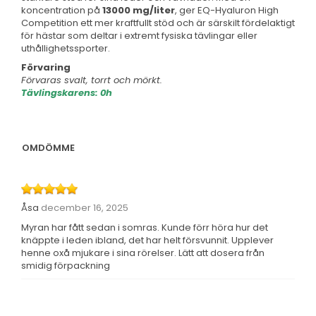
koncentration på
13000 mg/liter
, ger EQ-Hyaluron High
Competition ett mer kraftfullt stöd och är särskilt fördelaktigt
för hästar som deltar i extremt fysiska tävlingar eller
uthållighetssporter.
Förvaring
Förvaras svalt, torrt och mörkt.
Tävlingskarens: 0h
OMDÖMME
Åsa
december 16, 2025
Myran har fått sedan i somras. Kunde förr höra hur det
knäppte i leden ibland, det har helt försvunnit. Upplever
henne oxå mjukare i sina rörelser. Lätt att dosera från
smidig förpackning