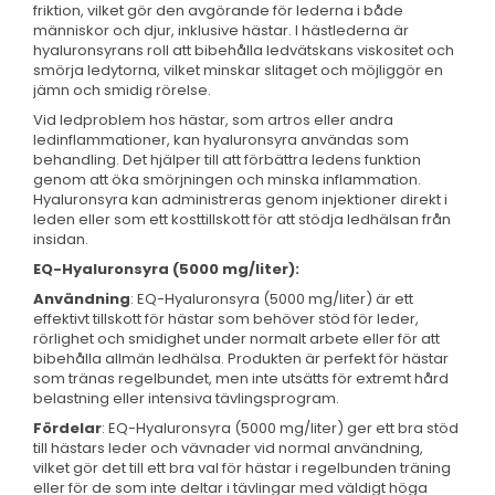
friktion, vilket gör den avgörande för lederna i både
människor och djur, inklusive hästar. I hästlederna är
hyaluronsyrans roll att bibehålla ledvätskans viskositet och
smörja ledytorna, vilket minskar slitaget och möjliggör en
jämn och smidig rörelse.
Vid ledproblem hos hästar, som artros eller andra
ledinflammationer, kan hyaluronsyra användas som
behandling. Det hjälper till att förbättra ledens funktion
genom att öka smörjningen och minska inflammation.
Hyaluronsyra kan administreras genom injektioner direkt i
leden eller som ett kosttillskott för att stödja ledhälsan från
insidan.
EQ-Hyaluronsyra (5000 mg/liter):
Användning
: EQ-Hyaluronsyra (5000 mg/liter) är ett
effektivt tillskott för hästar som behöver stöd för leder,
rörlighet och smidighet under normalt arbete eller för att
bibehålla allmän ledhälsa. Produkten är perfekt för hästar
som tränas regelbundet, men inte utsätts för extremt hård
belastning eller intensiva tävlingsprogram.
Fördelar
: EQ-Hyaluronsyra (5000 mg/liter) ger ett bra stöd
till hästars leder och vävnader vid normal användning,
vilket gör det till ett bra val för hästar i regelbunden träning
eller för de som inte deltar i tävlingar med väldigt höga