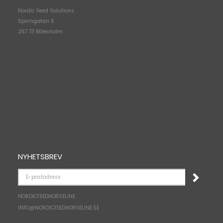
Nordic Feed Solutions
Spinngatan 5
267 73 Billesholm
NYHETSBREV
E-
POSTADRESS
NORDICFEEDHORSELINE
INFO@NORDICFEEDHORSELINE.SE