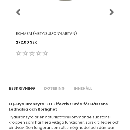
EQ-MSM (METYLSULFONYLMETAN)
EQ-MSM
272.00 SEK
419.00
BESKRIVNING
DOSERING
INNEHÅLL
EQ-Hyaluronsyra: Ett Effektivt Stöd för Hästens
Ledhälsa och Rörlighet
Hyaluronsyra är en naturligt förekommande substans i
kroppen som har flera viktiga funktioner, särskilt i leder och
bindväv. Den fungerar som ett smörjmedel och dämpar