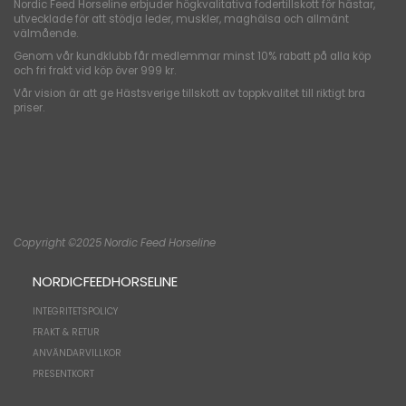
Nordic Feed Horseline erbjuder högkvalitativa fodertillskott för hästar,
utvecklade för att stödja leder, muskler, maghälsa och allmänt
välmående.
Genom vår kundklubb får medlemmar minst 10% rabatt på alla köp
och fri frakt vid köp över 999 kr.
Vår vision är att ge Hästsverige tillskott av toppkvalitet till riktigt bra
priser.
Copyright ©2025 Nordic Feed Horseline
NORDICFEEDHORSELINE
INTEGRITETSPOLICY
FRAKT & RETUR
ANVÄNDARVILLKOR
PRESENTKORT