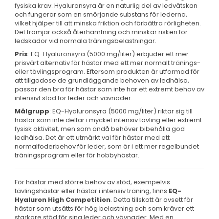
fysiska krav. Hyaluronsyra är en naturlig del av ledvätskan
och fungerar som en smörjande substans för lederna,
vilket hjälper till att minska friktion och förbättra rörligheten.
Det främjar också återhämtning och minskar risken för
ledskador vid normala träningsbelastningar.
Pris
: EQ-Hyaluronsyra (5000 mg/liter) erbjuder ett mer
prisvärt alternativ för hästar med ett mer normalt tränings-
eller tävlingsprogram. Eftersom produkten är utformad för
att tillgodose de grundläggande behoven av ledhälsa,
passar den bra för hästar som inte har ett extremt behov av
intensivt stöd för leder och vävnader.
Målgrupp
: EQ-Hyaluronsyra (5000 mg/liter) riktar sig till
hästar som inte deltar i mycket intensiv tävling eller extremt
fysisk aktivitet, men som ändå behöver bibehålla god
ledhälsa. Det är ett utmärkt val för hästar med ett
normalfoderbehov för leder, som är i ett mer regelbundet
träningsprogram eller för hobbyhästar.
För hästar med större behov av stöd, exempelvis
tävlingshästar eller hästar i intensiv träning, finns
EQ-
Hyaluron High Competition
. Detta tillskott är avsett för
hästar som utsätts för hög belastning och som kräver ett
starkare stöd för sina leder och vävnader. Med en