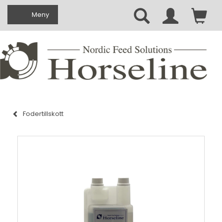
Ändra navigering
Meny
Fodertillskott